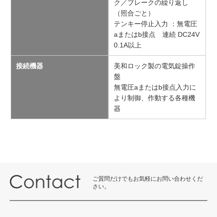
ク／ブレークの繰り返し
（照合ごと）
テンキー停止入力 ：無電圧
aまたはb接点 連続 DC24V
0.1A以上
接続機器
美和ロック製の電気錠操作
盤
無電圧aまたはb接点入力に
より制御、作動する各種機
器
ご質問だけでもお気軽にお問い合わせくだ
さい。