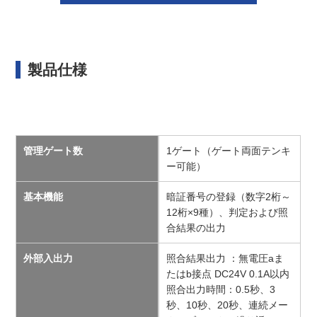
製品仕様
管理ゲート数
1ゲート（ゲート両面テンキ
ー可能）
基本機能
暗証番号の登録（数字2桁～
12桁×9種）、判定および照
合結果の出力
外部入出力
照合結果出力 ：無電圧aま
たはb接点 DC24V 0.1A以内
照合出力時間：0.5秒、3
秒、10秒、20秒、連続メー